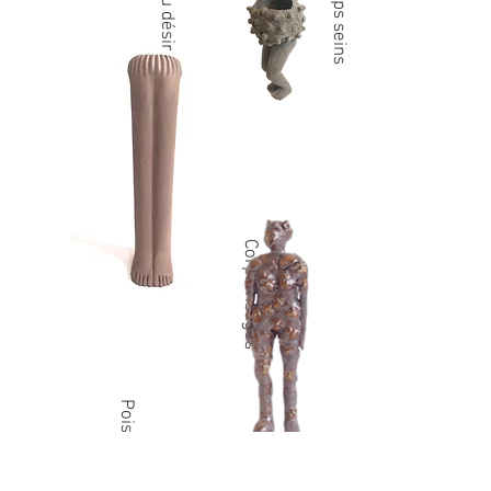
Corps seins
Corps visages
Poissons-Têtes