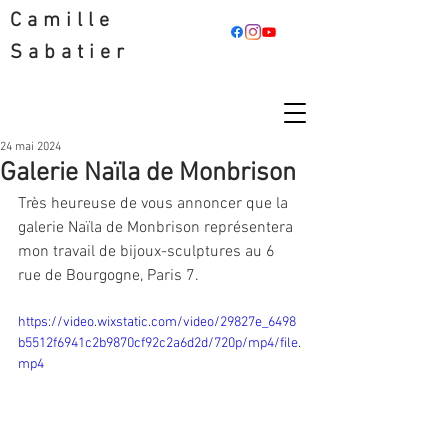
Camille
Sabatier
24 mai 2024
Galerie Naïla de Monbrison
Très heureuse de vous annoncer que la 
galerie Naïla de Monbrison représentera 
mon travail de bijoux-sculptures au 6 
rue de Bourgogne, Paris 7. 
https://video.wixstatic.com/video/29827e_6498
b5512f6941c2b9870cf92c2a6d2d/720p/mp4/file.
mp4