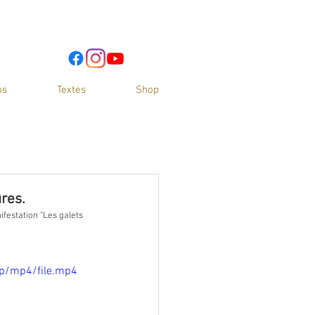
os
Textes
Shop
res.
ifestation "Les galets 
p/mp4/file.mp4