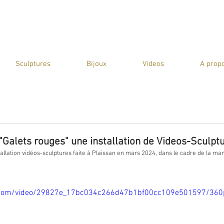
Sculptures
Bijoux
Videos
A prop
"Galets rouges" une installation de Videos-Sculptu
stallation vidéos-sculptures faite à Plaissan en mars 2024, dans le cadre de la man
tic.com/video/29827e_17bc034c266d47b1bf00cc109e501597/360