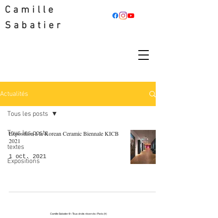
Camille
Sabatier
Actualités
Tous les posts
Tous les posts
Exposition à la Korean Ceramic Biennale KICB
2021
textes
1 oct. 2021
Expositions
cami_sab@hotmail.com
Camille Sabatier ​© / Tous droits réservés / Paris (fr)