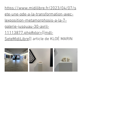
https://www.midilibre.fr/2023/04/07/s
ete-une-ode-a-la-transformation-avec-
lexposition-metamorphosis-a-la-7-
galerie-jusquau-30-avril-
11113877.php#xtor=[[mdl-
SeteMidiLibre]]
 article de KLOÉ MARIN